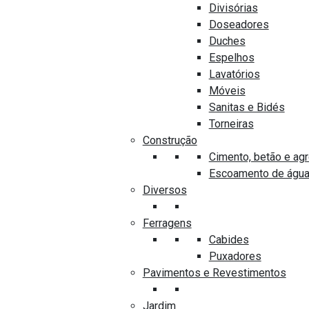
Divisórias
SA DE BANHO
CASA DE BANHO
Doseadores
SPENSADOR TOALHAS DE
DISPENSADOR TOALHAS 
Duches
PEL DELABIE 510601P
PAPEL JNF IN.60.548 INO
Espelhos
OX POLIDO
Lavatórios
0
Móveis
out
of
Sanitas e Bidés
5
Torneiras
Construção
Cimento, betão e ag
Escoamento de águ
Diversos
Contactos
Ferragens
Cabides
+351 296 960 200
Puxadores
Pavimentos e Revestimentos
costapereira@costapereira.pt
Jardim