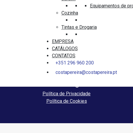
Localização
Equipamentos de pr
Cozinha
Avenida Infante D.Henrique 52
9560-022 Rosário-Lagoa
Tintas e Drogaria
Ligue-se a nós
EMPRESA
CATÁLOGOS
Siga-nos nas redes sociais
CONTATOS
+351 296 960 200
costapereira@costapereira.pt
Avisos Legais
Política de Privacidade
Política de Cookies