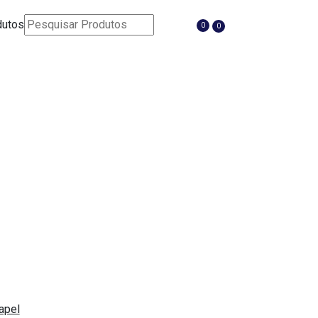
dutos
0
0
apel