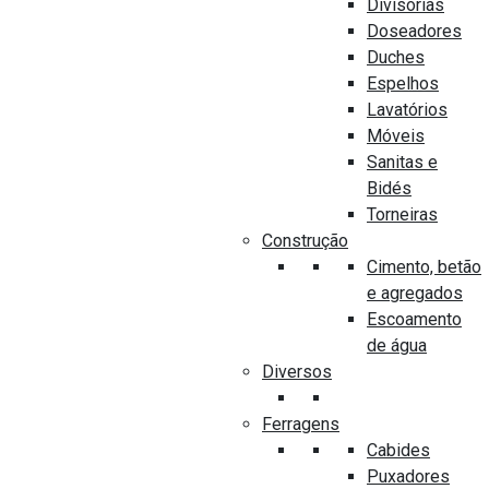
Divisórias
Doseadores
Duches
Espelhos
Lavatórios
DIVISÓRIAS
Móveis
FRONTAL DUCHE SHOWERBOX SEDA 162 VIDRO
Sanitas e
TRANSPARENTE
Bidés
Torneiras
0
Construção
out
of
Cimento, betão
5
e agregados
Escoamento
de água
Diversos
Ferragens
Cabides
Puxadores