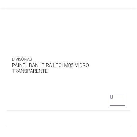
DIVISÓRIAS
PAINEL BANHEIRA LECI M85 VIDRO
TRANSPARENTE
0
out
of
5