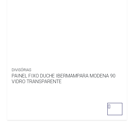
DIVISÓRIAS
PAINEL FIXO DUCHE IBERMAMPARA MODENA 90
VIDRO TRANSPARENTE
0
out
of
5