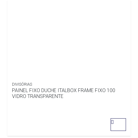
DIVISÓRIAS
PAINEL FIXO DUCHE ITALBOX FRAME FIXO 100
VIDRO TRANSPARENTE
0
out
of
5