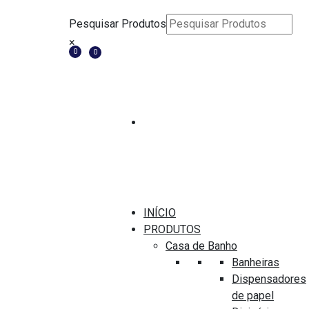
Pesquisar Produtos
×
0
0
SHOW FILTERS
Início
/
Casa de
CATEGORIAS
banho
/ Divisórias
INÍCIO
PROMOÇÕES
PRODUTOS
Casa de Banho
REMOVER FILTROS
Banheiras
Dispensadores
de papel