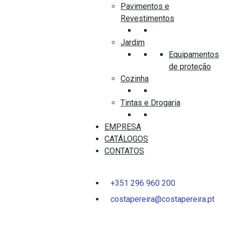
Pavimentos e
Revestimentos
Jardim
Equipamentos
de proteção
DIVISÓRIAS
Cozinha
PAINEL BANHEIRA JABEN LUNA COM RISCAS
Tintas e Drogaria
EMPRESA
0
out
CATÁLOGOS
of
5
CONTATOS
+351 296 960 200
costapereira@costapereira.pt