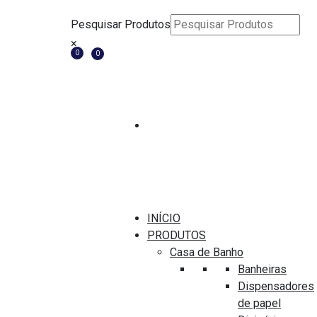
Pesquisar Produtos
×
0
0
Cabides
CABIDE JNF
INÍCIO
IN.14.501/19MM INOX
PRODUTOS
Medida
Casa de Banho
19mm x 45,5mm
Banheiras
Dispensadores
Marca
de papel
J.Neves