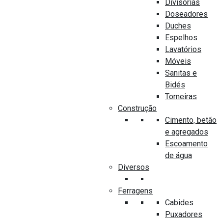
Divisórias
Doseadores
Modelo
Duches
IN.14.501
Espelhos
Cor
Lavatórios
Inox
Móveis
Sanitas e
Código
Bidés
11404
Torneiras
Construção
Cimento, betão
e agregados
Escoamento
PRODUTOS SEMELHANTES
de água
Diversos
Ferragens
Cabides
Puxadores