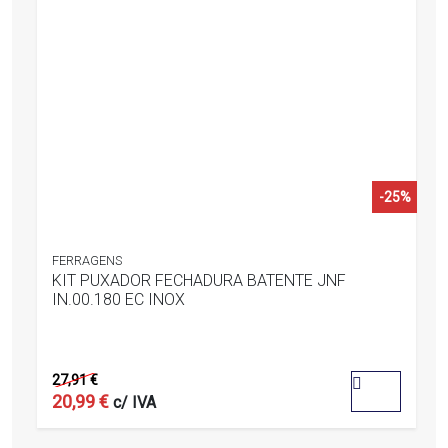
-25%
FERRAGENS
KIT PUXADOR FECHADURA BATENTE JNF
IN.00.180 EC INOX
0
out
27,91
€
of
5
20,99
€
c/ IVA