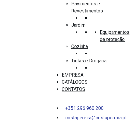
Pavimentos e
Revestimentos
Jardim
Equipamentos
-27%
de proteção
Cozinha
FERRAGENS
PUXADOR TUPAI 2002-16
Tintas e Drogaria
EMPRESA
CATÁLOGOS
0
out
CONTATOS
10,31
€
of
5
7,49
€
c/ IVA
+351 296 960 200
costapereira@costapereira.pt