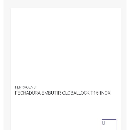
FERRAGENS
FECHADURA EMBUTIR GLOBALLOCK F15 INOX
0
out
of
5