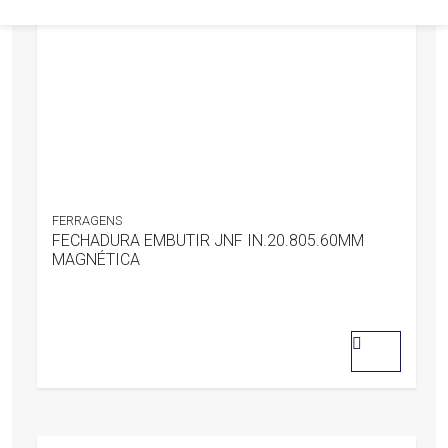
FERRAGENS
FECHADURA EMBUTIR JNF IN.20.805.60MM
MAGNÉTICA
0
out
of
5