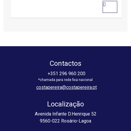
out
of
5
Contactos
+351 296 960 200
costapereira@costapereira.pt
Localização
Avenida Infante D.Henrique 52
9560-022 Rosário-Lagoa