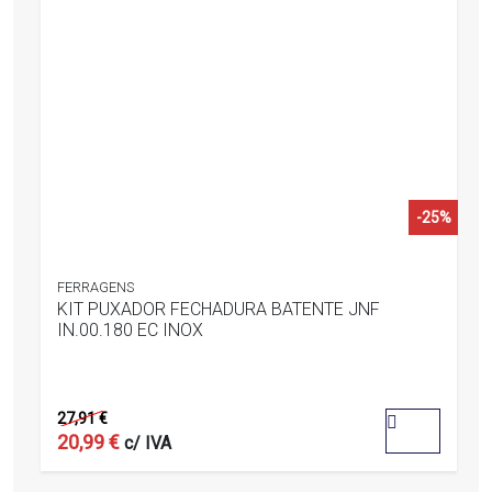
-25%
FERRAGENS
KIT PUXADOR FECHADURA BATENTE JNF
IN.00.180 EC INOX
0
out
27,91
€
of
5
20,99
€
c/ IVA