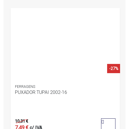
-27%
FERRAGENS
PUXADOR TUPAI 2002-16
0
out
10,31
€
of
5
7,49
€
c/ IVA