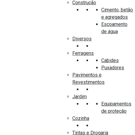
Construção
Modelo
Cimento, betão
IN.20.925
e agregados
Escoamento
Cor
de água
Em Satinado e Titanium Black
Diversos
Código
Ferragens
022467
Cabides
Puxadores
Pavimentos e
Revestimentos
Jardim
Equipamentos
PRODUTOS SEMELHANTES
de proteção
Cozinha
Tintas e Drogaria