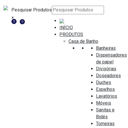
Pesquisar Produtos
×
0
0
INÍCIO
PRODUTOS
Casa de Banho
Banheiras
ADICIONAR AO ORÇAMENTO
Dispensadores
de papel
Divisórias
Doseadores
Ferragens
Duches
FECHADURA P/PORTAS DE
Espelhos
CORRER JNF IN.20.925
Lavatórios
Medida
Móveis
235 x 170 x 55 mm
Sanitas e
Bidés
Marca
Torneiras
JNF