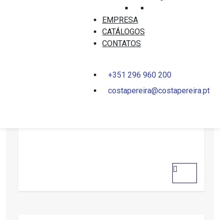
EMPRESA
CATÁLOGOS
CONTATOS
+351 296 960 200
costapereira@costapereira.pt
FERRAGENS
PUXADOR TUPAI 2275Q-152
0
out
of
5