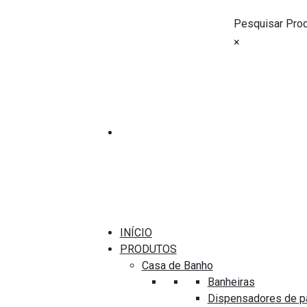
Pesquisar Pro
×
Torneiras
MISTURADORA COM
AQUASSENT SAYRO 
Marca
Aquassent
Modelo
Sayro
INÍCIO
PRODUTOS
Cor
Casa de Banho
Negra
Banheiras
Código
Dispensadores de p