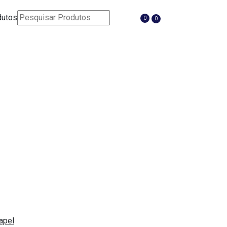
dutos
0
0
 RAMPA
NEGRA
apel