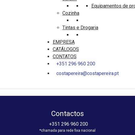
Equipamentos de pr
Cozinha
RNEIRAS
TORNEIRAS
ISTURADORA COM RAMPA
MONOBLOCO LAVATÓRIO
IDIA SIMPLE CROMADA
Tintas e Drogaria
SANITANA COSMO
CROMADA
EMPRESA
0
CATÁLOGOS
t
out
9,25
€
66,71
€
of
CONTATOS
5
31,81
€
51,46
€
c/ IVA
c/ IVA
+351 296 960 200
costapereira@costapereira.pt
Contactos
+351 296 960 200