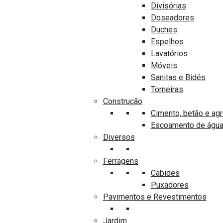
3113
Divisórias
Doseadores
Duches
Espelhos
Lavatórios
Móveis
Sanitas e Bidés
PRODUTOS SEMELHANTES
Torneiras
Construção
Cimento, betão e ag
Escoamento de águ
Diversos
Ferragens
Cabides
Puxadores
Pavimentos e Revestimentos
-26%
Jardim