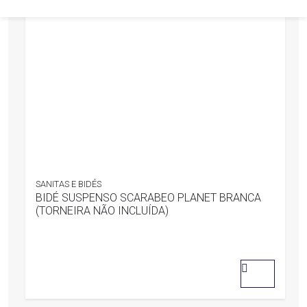
SANITAS E BIDÉS
BIDÉ SUSPENSO SCARABEO PLANET BRANCA
(TORNEIRA NÃO INCLUÍDA)
0
out
of
5