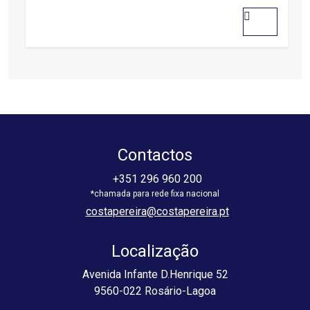
out
of
5
Contactos
+351 296 960 200
costapereira@costapereira.pt
Localização
Avenida Infante D.Henrique 52
9560-022 Rosário-Lagoa