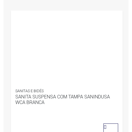
SANITAS E BIDÉS
SANITA SUSPENSA COM TAMPA SANINDUSA
WCA BRANCA
0
out
of
5