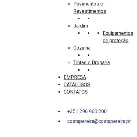
Pavimentos e
Revestimentos
Jardim
Equipamentos
de proteção
Cozinha
Tintas e Drogaria
SANITAS E BIDÉS
PLACA DESCARGA GEBERIT SIGMA 01
EMPRESA
CROMADO MATE
CATÁLOGOS
CONTATOS
0
out
of
+351 296 960 200
5
costapereira@costapereira.pt