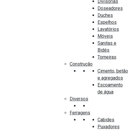
Divisórias
Marca
Doseadores
GROHE
Duches
Espelhos
Modelo
Lavatórios
103849SH00
Móveis
Cor
Sanitas e
Louça branca e placa satinada
Bidés
Torneiras
Código
Construção
12079
Cimento, betão
e agregados
Escoamento
de água
Diversos
PRODUTOS SEMELHANTES
Ferragens
Cabides
Puxadores