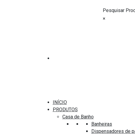
Pesquisar Pro
×
Sanitas e Bidés
SANITA SUSPENSA 
SANINDUSA WCA B
Medidas disponíveis
Comprimento: 54 cm
Largura: 38 cm
Marca
INÍCIO
Sanindusa
PRODUTOS
Casa de Banho
Modelo
Banheiras
WCA
Dispensadores de p