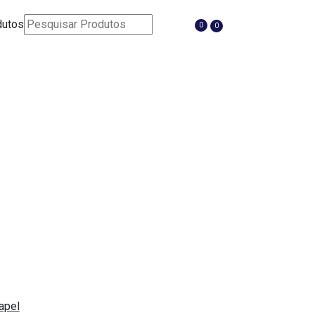
dutos
0
0
COM TAMPA
RANCA
apel