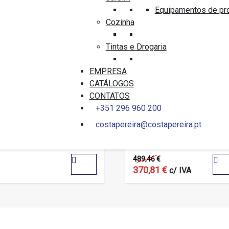
Equipamentos de pr
Cozinha
Tintas e Drogaria
EMPRESA
CATÁLOGOS
CONTATOS
NITAS E BIDÉS
SANITAS E BIDÉS
LACA DESCARGA GEBERIT
GROHE PACK SANITA
+351 296 960 200
IGMA 01 CROMADO MATE
SUSPENSA+SUPORTE+TA
costapereira@costapereira.pt
103849SH00
0
t
out
489,46
€
of
5
370,81
€
c/ IVA