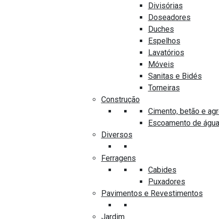
Cor
Divisórias
Branca
Doseadores
Duches
Códigos
Espelhos
3871 e 3872
Lavatórios
Móveis
Sanitas e Bidés
Torneiras
Construção
Cimento, betão e ag
Escoamento de águ
Diversos
PRODUTOS SEMELHANTES
Ferragens
Cabides
Puxadores
Pavimentos e Revestimentos
Jardim